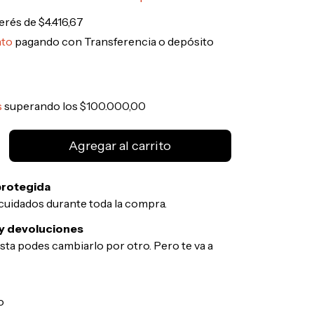
terés de
$4.416,67
nto
pagando con Transferencia o depósito
s
superando los
$100.000,00
rotegida
cuidados durante toda la compra.
y devoluciones
usta podes cambiarlo por otro. Pero te va a
CP:
Cambiar CP
o