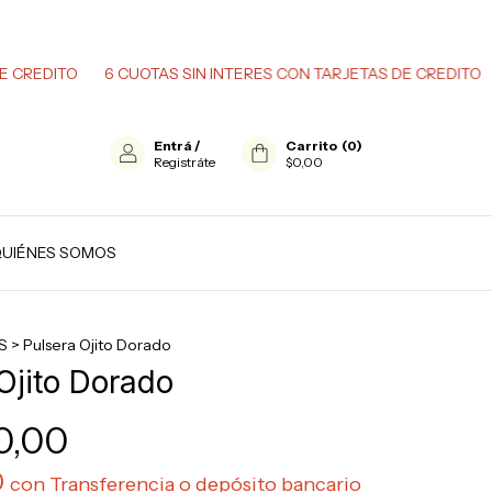
TO
6 CUOTAS SIN INTERES CON TARJETAS DE CREDITO
6 CUOT
Entrá
/
Carrito
(
0
)
Registráte
$0,00
UIÉNES SOMOS
S
>
Pulsera Ojito Dorado
Ojito Dorado
0,00
0
con
Transferencia o depósito bancario