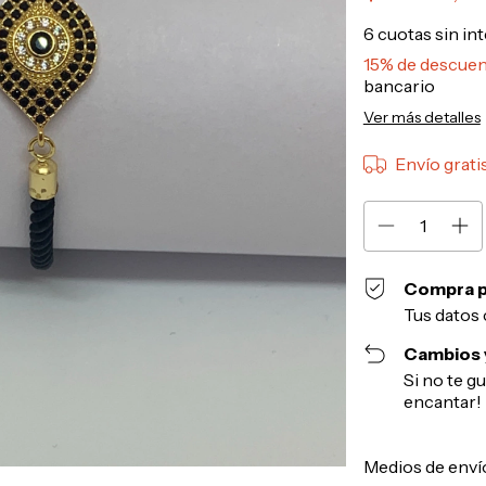
6
cuotas sin in
15% de descue
bancario
Ver más detalles
Envío grati
Compra p
Tus datos 
Cambios 
Si no te g
encantar!
Entregas para el 
Medios de enví