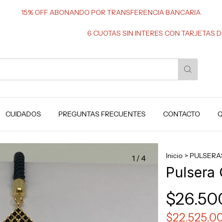
15% OFF ABONANDO POR TRANSFERENCIA BANCARIA
6 CUOTAS SIN INTERES CON TARJETAS DE CREDI
CUIDADOS
PREGUNTAS FRECUENTES
CONTACTO
Q
Inicio
>
PULSERA
1
/
4
Pulsera 
$26.50
$22.525,0