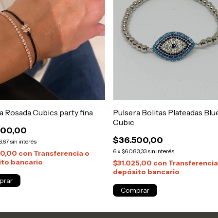
a Rosada Cubics party fina
Pulsera Bolitas Plateadas Blu
Cubic
800,00
$36.500,00
6,67
sin interés
6
x
$6.083,33
sin interés
80,00
con
Transferencia o
to bancario
$31.025,00
con
Transferencia
depósito bancario