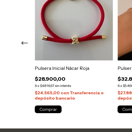
Rosada Blue
Pulsera Inicial Nácar Roja
Pulser
$28.900,00
$32.
6
x
$4.816,67
sin interés
6
x
$5.46
$24.565,00
con
Transferencia o
$27.8
depósito bancario
depósi
erencia o
Comprar