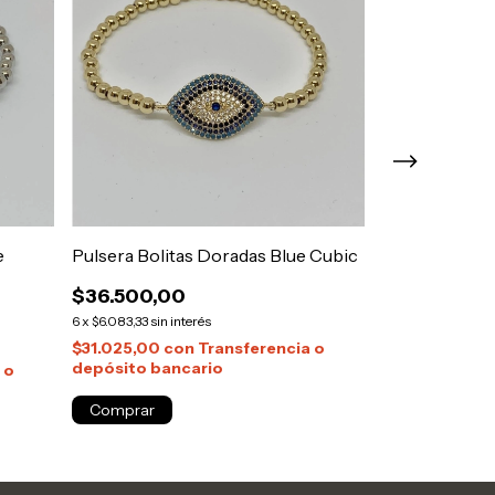
e
Pulsera Bolitas Doradas Blue Cubic
Pulsera Plate
$36.500,00
$32.800,0
6
x
$6.083,33
sin interés
6
x
$5.466,67
sin in
$31.025,00
con
Transferencia o
$27.880,00
c
depósito bancario
depósito ban
 o