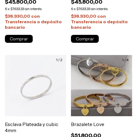
$45.800,00
$45.800,00
6
x
$7.633,33
sin interés
6
x
$7.633,33
sin interés
$38.930,00
con
$38.930,00
con
Transferencia o depósito
Transferencia o depósito
bancario
bancario
Comprar
Comprar
1
/
2
1
/
4
Esclava Plateada y cubic
Brazalete Love
4mm
$51.800,00