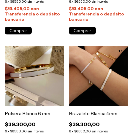
6
x
$6.550,00
sin interés
6
x
$6.550,00
sin interés
$33.405,00
con
$33.405,00
con
Transferencia o depósito
Transferencia o depósito
bancario
bancario
1
/
3
1
/
2
Pulsera Blanca 6 mm
Brazalete Blanca 4mm
$39.300,00
$39.300,00
6
x
$6.550,00
sin interés
6
x
$6.550,00
sin interés