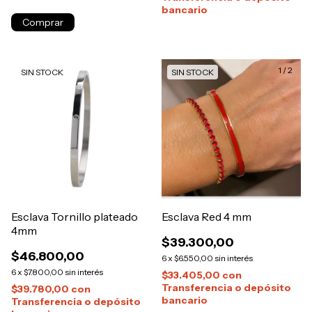
bancario
1
/
2
SIN STOCK
SIN STOCK
Esclava Tornillo plateado
Esclava Red 4 mm
4mm
$39.300,00
$46.800,00
6
x
$6.550,00
sin interés
6
x
$7.800,00
sin interés
$33.405,00
con
Transferencia o depósito
$39.780,00
con
bancario
Transferencia o depósito