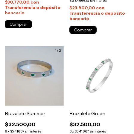
6
x
$4.666,67
sin interés
$30.770,00
con
Transferencia o depósito
$23.800,00
con
bancario
Transferencia o depósito
bancario
1
/
2
Brazalete Summer
Brazalete Green
$32.500,00
$32.500,00
6
x
$5.416,67
sin interés
6
x
$5.416,67
sin interés