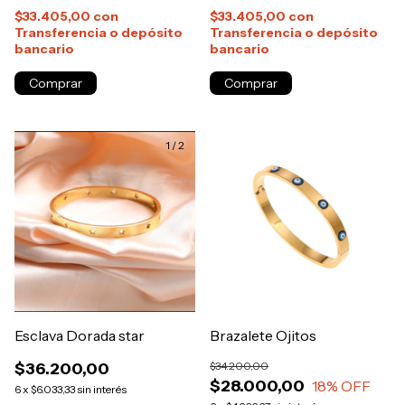
$33.405,00
con
$33.405,00
con
Transferencia o depósito
Transferencia o depósito
bancario
bancario
1
/
2
Esclava Dorada star
Brazalete Ojitos
$36.200,00
$34.200,00
$28.000,00
18
% OFF
6
x
$6.033,33
sin interés