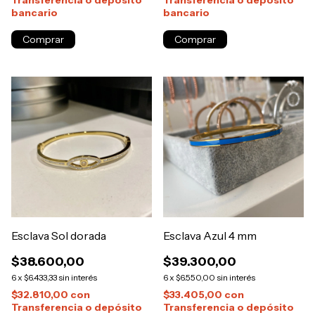
bancario
bancario
Esclava Sol dorada
Esclava Azul 4 mm
$38.600,00
$39.300,00
6
x
$6.433,33
sin interés
6
x
$6.550,00
sin interés
$32.810,00
con
$33.405,00
con
Transferencia o depósito
Transferencia o depósito