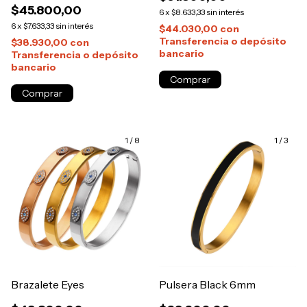
$45.800,00
6
x
$8.633,33
sin interés
6
x
$7.633,33
sin interés
$44.030,00
con
Transferencia o depósito
$38.930,00
con
bancario
Transferencia o depósito
bancario
Comprar
Comprar
1
/
8
1
/
3
Brazalete Eyes
Pulsera Black 6mm