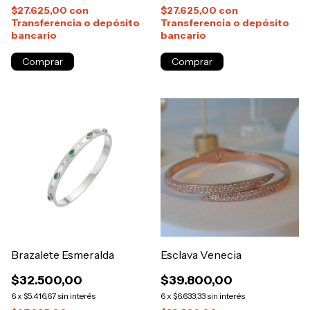
$27.625,00
con
$27.625,00
con
Transferencia o depósito
Transferencia o depósito
bancario
bancario
Brazalete Esmeralda
Esclava Venecia
$32.500,00
$39.800,00
6
x
$5.416,67
sin interés
6
x
$6.633,33
sin interés