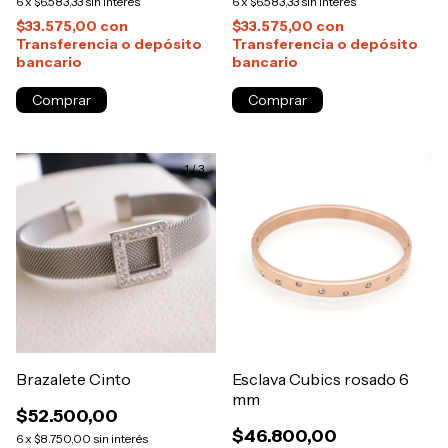
6
x
$6.583,33
sin interés
6
x
$6.583,33
sin interés
$33.575,00
con
$33.575,00
con
Transferencia o depósito
Transferencia o depósito
bancario
bancario
1
/
3
Brazalete Cinto
Esclava Cubics rosado 6
mm
$52.500,00
$46.800,00
6
x
$8.750,00
sin interés