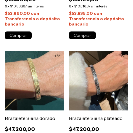
6
x
$10.566,67
sin interés
6
x
$10.516,67
sin interés
$53.890,00
con
$53.635,00
con
Transferencia o depósito
Transferencia o depósito
bancario
bancario
Comprar
1
/
5
1
/
7
Brazalete Siena dorado
Brazalete Siena plateado
$47.200,00
$47.200,00