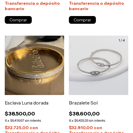
Transferencia o depósito
Transferencia o depósito
bancario
bancario
1
/
4
Esclava Luna dorada
Brazalete Sol
$38.500,00
$38.600,00
6
x
$6.416,67
sin interés
6
x
$6.433,33
sin interés
$32.725,00
con
$32.810,00
con
Transferencia o depósito
Transferencia o depósito