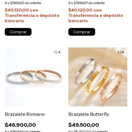
6
x
$7.866,67
sin interés
6
x
$7.866,67
sin interés
$40.120,00
con
$40.120,00
con
Transferencia o depósito
Transferencia o depósito
bancario
bancario
1
/
4
1
/
4
Brazalete Romano
Brazalete Butterfly
$46.900,00
$49.500,00
6
x
$7.816,67
sin interés
6
x
$8.250,00
sin interés