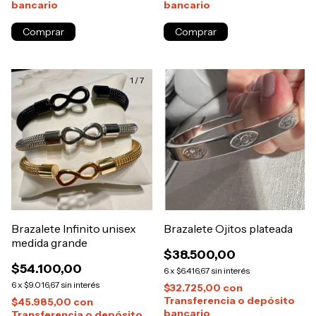
bancario
bancario
1
/
7
Brazalete Infinito unisex
Brazalete Ojitos plateada
medida grande
$38.500,00
$54.100,00
6
x
$6.416,67
sin interés
6
x
$9.016,67
sin interés
$32.725,00
con
Transferencia o depósito
$45.985,00
con
bancario
Transferencia o depósito