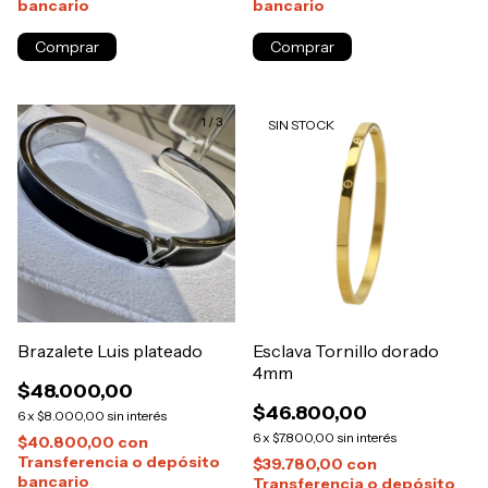
bancario
bancario
1
/
3
SIN STOCK
Brazalete Luis plateado
Esclava Tornillo dorado
4mm
$48.000,00
$46.800,00
6
x
$8.000,00
sin interés
6
x
$7.800,00
sin interés
$40.800,00
con
Transferencia o depósito
$39.780,00
con
bancario
Transferencia o depósito