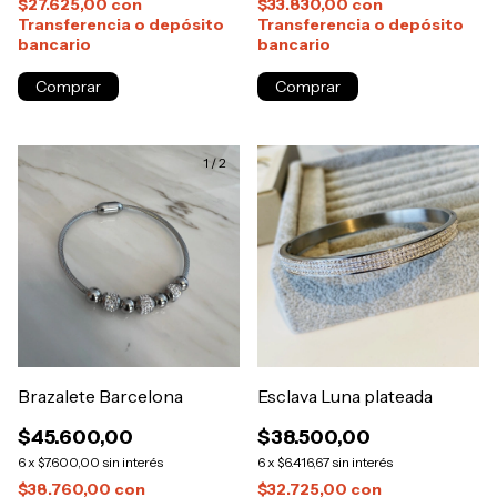
$27.625,00
con
$33.830,00
con
Transferencia o depósito
Transferencia o depósito
bancario
bancario
1
/
2
Brazalete Barcelona
Esclava Luna plateada
$45.600,00
$38.500,00
6
x
$7.600,00
sin interés
6
x
$6.416,67
sin interés
$38.760,00
con
$32.725,00
con