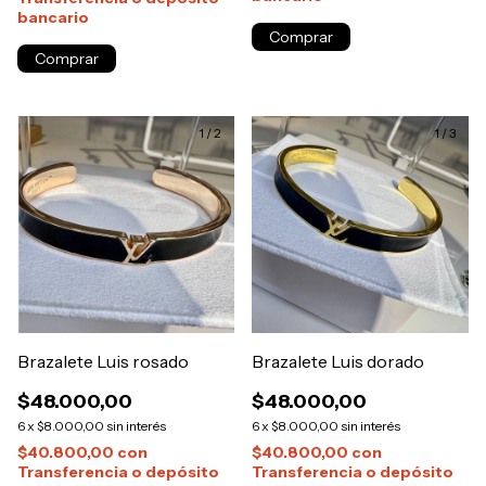
bancario
Comprar
1
/
2
1
/
3
Brazalete Luis rosado
Brazalete Luis dorado
$48.000,00
$48.000,00
6
x
$8.000,00
sin interés
6
x
$8.000,00
sin interés
$40.800,00
con
$40.800,00
con
Transferencia o depósito
Transferencia o depósito