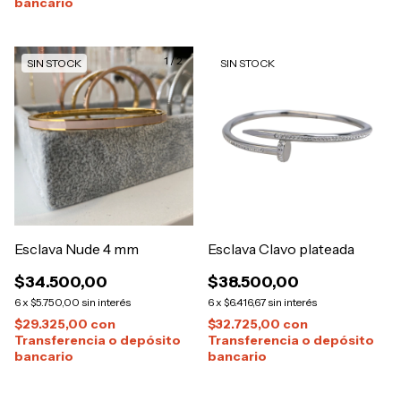
bancario
1
/
2
SIN STOCK
SIN STOCK
Esclava Nude 4 mm
Esclava Clavo plateada
$34.500,00
$38.500,00
6
x
$5.750,00
sin interés
6
x
$6.416,67
sin interés
$29.325,00
con
$32.725,00
con
Transferencia o depósito
Transferencia o depósito
bancario
bancario