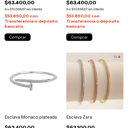
$63.400,00
$63.400,00
6
x
$10.566,67
sin interés
6
x
$10.566,67
sin interés
$53.890,00
con
$53.890,00
con
Transferencia o depósito
Transferencia o depósito
bancario
bancario
1
/
4
Esclava Monaco plateada
Esclava Zara
$63.400,00
$63.100,00