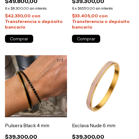
$49.800,00
$39.300,00
6
x
$8.300,00
sin interés
6
x
$6.550,00
sin interés
$42.330,00
con
$33.405,00
con
Transferencia o depósito
Transferencia o depósito
bancario
bancario
Comprar
1
/
2
Pulsera Black 4 mm
Esclava Nude 6 mm
$39.300,00
$39.300,00