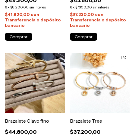
$49.200,00
$43.800,00
6
x
$8.200,00
sin interés
6
x
$7.300,00
sin interés
$41.820,00
con
$37.230,00
con
Transferencia o depósito
Transferencia o depósito
bancario
bancario
Comprar
1
/
4
1
/
5
Brazalete Clavo fino
Brazalete Tree
$44.800,00
$37.200,00