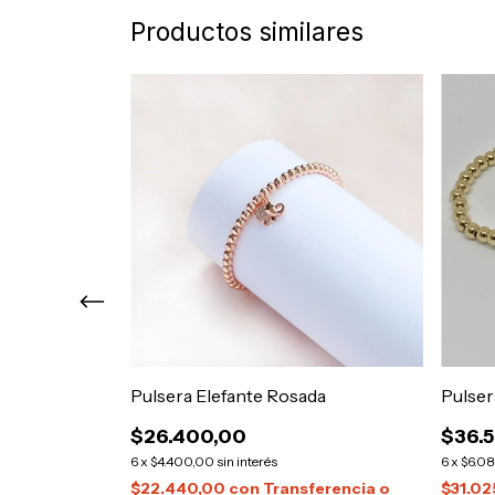
Productos similares
eada
Pulsera Elefante Rosada
Pulser
$26.400,00
$36.
6
x
$4.400,00
sin interés
6
x
$6.08
ferencia o
$22.440,00
con
Transferencia o
$31.0