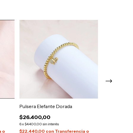
Pulsera Elefante Dorada
Pulsera Ojito
Cubic
$26.400,00
$36.500,0
6
x
$4.400,00
sin interés
6
x
$6.083,33
sin in
a o
$22.440,00
con
Transferencia o