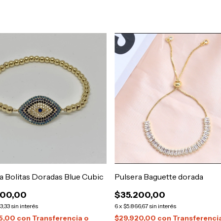
a Bolitas Doradas Blue Cubic
Pulsera Baguette dorada
500,00
$35.200,00
3,33
sin interés
6
x
$5.866,67
sin interés
25,00
con
Transferencia o
$29.920,00
con
Transferenci