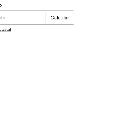
CP:
Cambiar CP
o
Calcular
postal