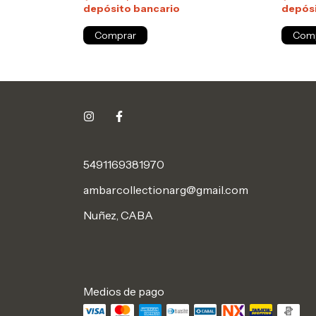
depósito bancario
depósi
5491169381970
ambarcollectionarg@gmail.com
Nuñez, CABA
Medios de pago