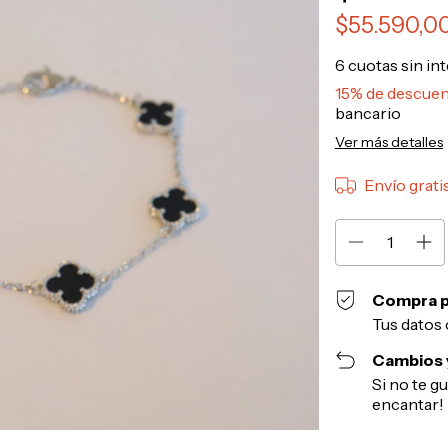
$55.590,0
6
cuotas sin in
15% de descue
bancario
Ver más detalles
Envío grati
Compra p
Tus datos 
Cambios 
Si no te g
encantar!