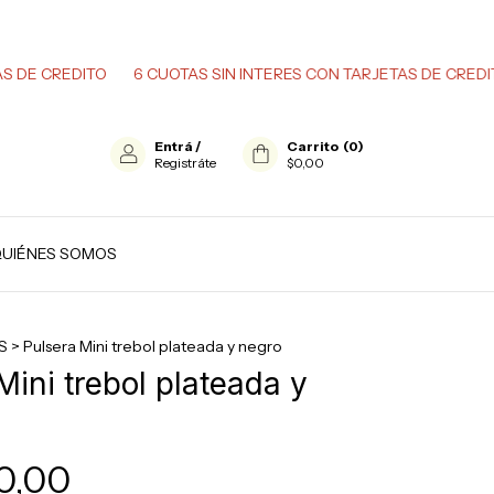
REDITO
6 CUOTAS SIN INTERES CON TARJETAS DE CREDITO
6
Entrá
/
Carrito
(
0
)
Registráte
$0,00
UIÉNES SOMOS
S
>
Pulsera Mini trebol plateada y negro
Mini trebol plateada y
0,00