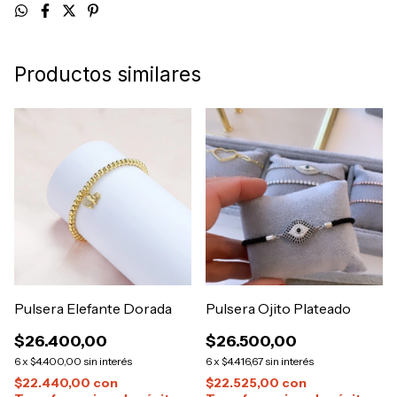
Productos similares
Pulsera Elefante Dorada
Pulsera Ojito Plateado
$26.400,00
$26.500,00
6
x
$4.400,00
sin interés
6
x
$4.416,67
sin interés
$22.440,00
con
$22.525,00
con