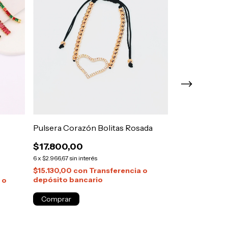
Pulsera Corazón Bolitas Rosada
Pulsera Cora
$17.800,00
$21.000,00
$9.000,00
6
x
$2.966,67
sin interés
6
x
$1.500,00
sin i
$15.130,00
con
Transferencia o
depósito bancario
 o
$7.650,00
co
depósito ban
Comprar