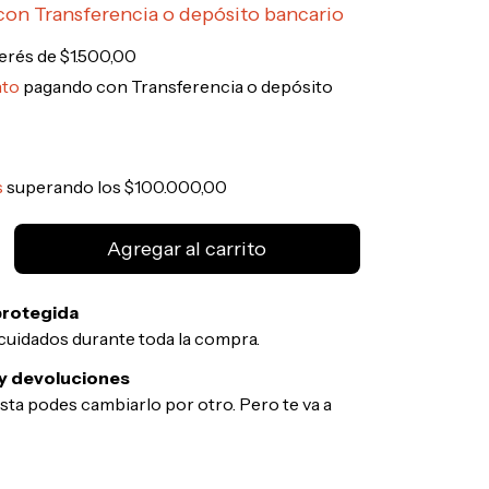
con
Transferencia o depósito bancario
terés de
$1.500,00
nto
pagando con Transferencia o depósito
s
superando los
$100.000,00
rotegida
cuidados durante toda la compra.
y devoluciones
usta podes cambiarlo por otro. Pero te va a
CP:
Cambiar CP