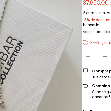
$7.650,00
6
cuotas sin in
15% de descue
bancario
Ver más detalles
Envío grati
Compra p
Tus datos 
Cambios 
Si no te g
encantar!
Entregas para el 