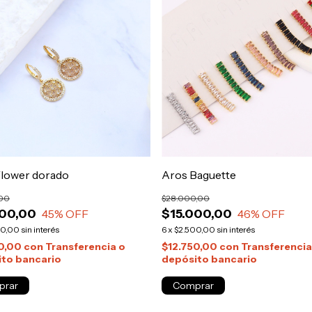
Flower dorado
Aros Baguette
,00
$28.000,00
000,00
$15.000,00
45
% OFF
46
% OFF
00,00
sin interés
6
x
$2.500,00
sin interés
50,00
con
Transferencia o
$12.750,00
con
Transferencia
to bancario
depósito bancario
Comprar