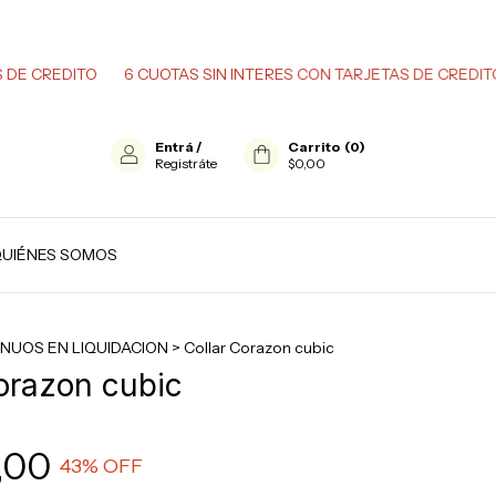
DITO
6 CUOTAS SIN INTERES CON TARJETAS DE CREDITO
6 C
Entrá
/
Carrito
(
0
)
Registráte
$0,00
UIÉNES SOMOS
NUOS EN LIQUIDACION
>
Collar Corazon cubic
orazon cubic
,00
43
% OFF