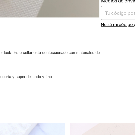
Medios de enví
No sé mi código 
er look. Este collar está confeccionado con materiales de
egoría y super delicado y fino.