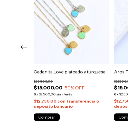
Cadenita Love plateado y turquesa
Aros 
$29.800,00
$27.500
$15.000,00
$15.
F
50
% OFF
6
x
$2.500,00
sin interés
6
x
$2.5
rencia o
$12.750,00
con
Transferencia o
$12.7
depósito bancario
depósi