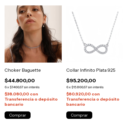
Choker Baguette
Collar Infinito Plata 925
$44.800,00
$95.200,00
6
x
$7.466,67
sin interés
6
x
$15.866,67
sin interés
$38.080,00
con
$80.920,00
con
Transferencia o depósito
Transferencia o depósito
bancario
bancario