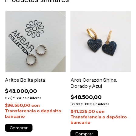
Aritos Bolita plata
Aros Corazón Shine,
Dorado y Azul
$43.000,00
$48.500,00
6
x
$7.166,67
sin interés
6
x
$8.083,33
sin interés
$36.550,00
con
Transferencia o depósito
$41.225,00
con
bancario
Transferencia o depósito
bancario